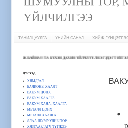
ШУМУУЛНЫ ТОР, 
ҮЙЛЧИЛГЭЭ
ТАНИЛЦУУЛГА
ҮНИЙН САНАЛ
ХИЙЖ ГҮЙЦЭТГЭ
ИЛЖ БАЙНА!!! ТА БҮХЭН ДАХИН ҮЙЛЧЛҮҮЛНЭ ГЭДЭГТ ИТГЭЛТЭЙ БА
ЦЭСҮҮД
ВАК
ХЯМДРАЛ
БАЛКОНЫ ХААЛТ
ВАКУМ ЦОНХ
ВАКУМ ХААЛГА
ВАКУМ ХАНА, ХААЛГА
МЕТАЛЛ ЦОНХ
МЕТАЛЛ ХААЛГА
ЯЛАА ШУМУУЛНЫ ТОР
ХЯЗГААРЛАГЧ ТҮГЖЭЭ